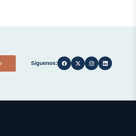
Síguenos:
r