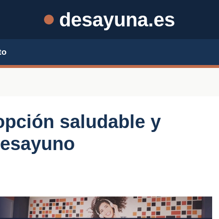
desayuna.es
to
opción saludable y
 desayuno