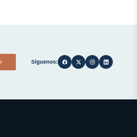
Síguenos:
r