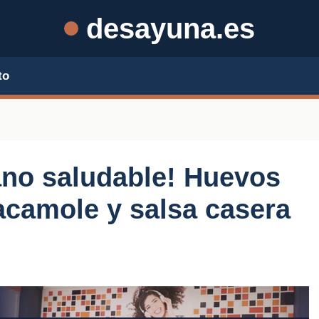
desayuna.es
to
no saludable! Huevos
camole y salsa casera