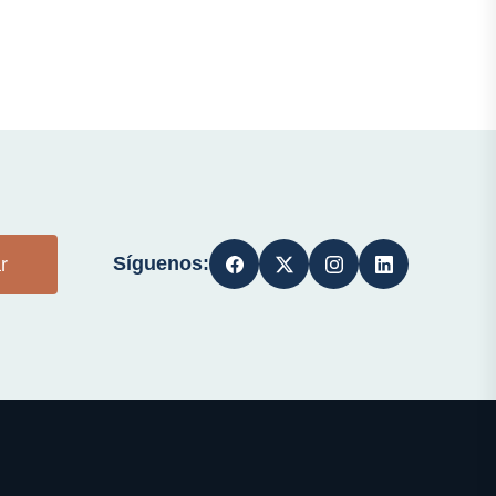
Síguenos:
r