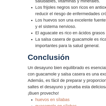
saludables, vitaminas y minerales.
Los frijoles negros son ricos en antio
reducir el riesgo de enfermedades cr
Los huevos son una excelente fuente 
y el sistema nervioso.
El aguacate es rico en ácidos graso
La salsa casera de guacamole es rica
importantes para la salud general.
Conclusión
Un desayuno bien equilibrado es esencia
con guacamole y salsa casera es una exce
Además, es fácil de preparar y proporcion
saltes el desayuno y prueba esta delicio
¡Buen provecho!
huevos en sílabas
guacamole en sílabas